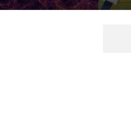
Medical Mask
Male Enhancement Formula Reviews
long term side effects Strengthen Penis
walgreens caffeine pills Testosterone
Booster