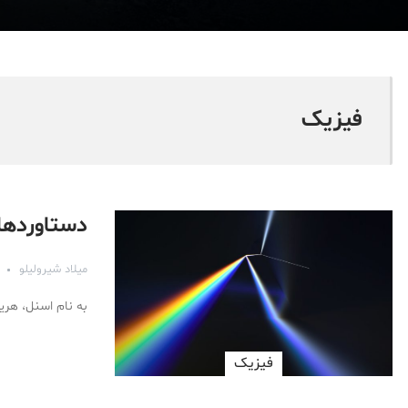
فیزیک
دستاوردهای عظیم (۵): قانو
میلاد شیرولیلو
به نام اسنل، هری
فیزیک