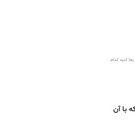
 رها کنید کدام
 با آن