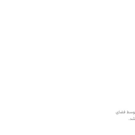
 توسط فضای
شد.