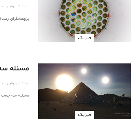
میلاد شیرولیلو
پژوهشگران رصدخانه ماده تاریک زنون (XENON) موف
فیزیک
مسئله سه 
میلاد شیرولیلو
مسئله سه جسم مس
فیزیک