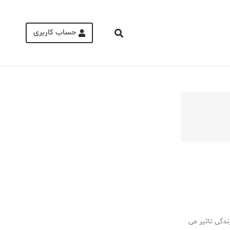
حساب کاربری
Medical Mask
Male Enhancement Formula Reviews
long term side effects Strengthen Penis
walgreens caffeine pills Testosterone
Booster
دگی تاثیر می