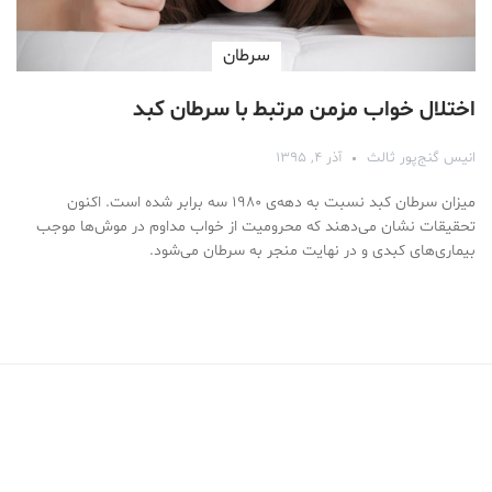
سرطان
اختلال خواب مزمن مرتبط با سرطان کبد
انیس گنج‌پور ثالث
آذر ۴, ۱۳۹۵
میزان سرطان کبد نسبت به دهه‌ی ۱۹۸۰ سه برابر شده است. اکنون
تحقیقات نشان می‌دهند که محرومیت از خواب مداوم در موش‌ها موجب
بیماری‌های کبدی و در نهایت منجر به سرطان می‌شود.
Medical Mask
Male Enhancement Formula Reviews
long term side effects Strengthen Penis
walgreens caffeine pills Testosterone Booster