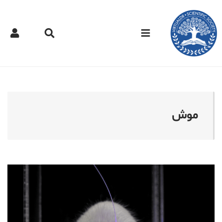
کتر مجازی - موش
موش