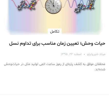
تكامل
حیات وحش؛ تعیین زمان مناسب برای تداوم نسل
میلاد شیرولیلو
اسفند ۲۲, ۱۳۹۵
محققان موفق به کشف پاره‌ای از رموز ساعت اتمی تولید مثل در حیات‌وحش
شده‌اند.
Medical Mask
Male Enhancement Formula Reviews
long term side effects Strengthen Penis
walgreens caffeine pills Testosterone Booster