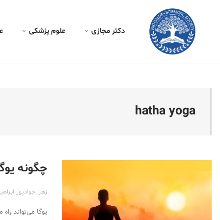
کتر مجازی - hatha yoga
دکتر مجازی
علوم پزشکی
ع
hatha yoga
چگونه یوگ
زهرا جوادپور ابراهی
یوگا می‌تواند را