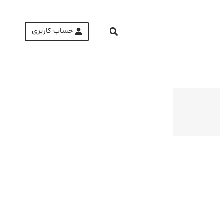
حساب کاربری
Medical Mask
Male Enhancement Formula Reviews
long term side effects Strengthen Penis
walgreens caffeine pills Testosterone
Booster