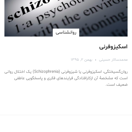
روانشناسی
اسکیزوفرنی
محمد‌سالار حسینی
بهمن ۲, ۱۳۹۵
روان‌گسیختگی، اسکیزوفرنی یا شیزوفرنی (Schizophrenia) یک اختلال روانی
است که مشخصهٔ آن ازکارافتادگی فرایندهای فکری و پاسخگویی عاطفی
ضعیف است.
Medical Mask
Male Enhancement Formula Reviews
long term side effects Strengthen Penis
walgreens caffeine pills Testosterone Booster