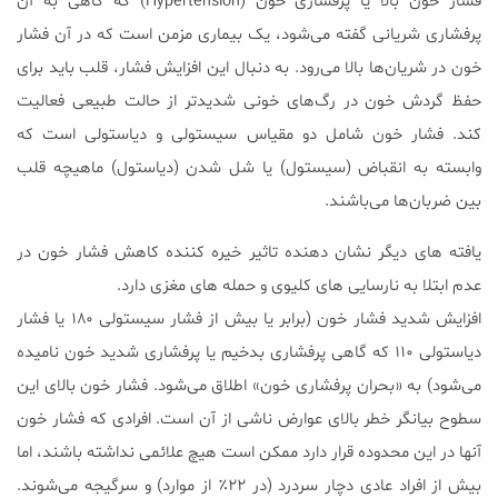
فشار خون بالا یا پرفشاری خون (Hypertension) که گاهی به آن
پرفشاری شریانی گفته می‌شود، یک بیماری مزمن است که در آن فشار
خون در شریان‌ها بالا می‌رود. به دنبال این افزایش فشار، قلب باید برای
حفظ گردش خون در رگ‌های خونی شدیدتر از حالت طبیعی فعالیت
کند. فشار خون شامل دو مقیاس سیستولی و دیاستولی است که
وابسته به انقباض (سیستول) یا شل شدن (دیاستول) ماهیچه قلب
بین ضربان‌ها می‌باشند.
یافته های دیگر نشان دهنده تاثیر خیره کننده کاهش فشار خون در
عدم ابتلا به نارسایی های کلیوی و حمله های مغزی دارد.
افزایش شدید فشار خون (برابر یا بیش از فشار سیستولی ۱۸۰ یا فشار
دیاستولی ۱۱۰ که گاهی پرفشاری بدخیم یا پرفشاری شدید خون نامیده
می‌شود) به «بحران پرفشاری خون» اطلاق می‌شود. فشار خون بالای این
سطوح بیانگر خطر بالای عوارض ناشی از آن است. افرادی که فشار خون
آنها در این محدوده قرار دارد ممکن است هیچ علائمی نداشته باشند، اما
بیش از افراد عادی دچار سردرد (در ۲۲٪ از موارد) و سرگیجه می‌شوند.