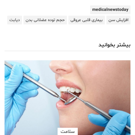
medicalnewstoday
افزایش سن
بیماری قلبی عروقی
حجم توده عضلانی بدن
دیابت
بیشتر بخوانید
سلامت