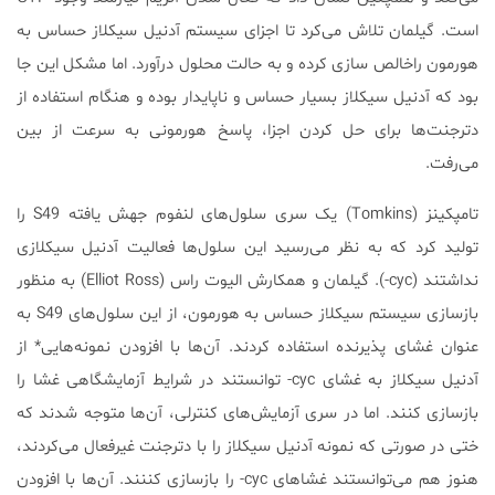
است. گیلمان تلاش می‌کرد تا اجزای سیستم آدنیل سیکلاز حساس به
هورمون راخالص سازی کرده و به حالت محلول درآورد. اما مشکل این جا
بود که آدنیل سیکلاز بسیار حساس و ناپایدار بوده و هنگام استفاده از
دترجنت‌ها برای حل کردن اجزا، پاسخ هورمونی به سرعت از بین
می‌رفت.
تامپکینز (Tomkins) یک سری سلول‌های لنفوم جهش یافته S49 را
تولید کرد که به نظر می‌رسید این سلول‌ها فعالیت آدنیل سیکلازی
نداشتند (cyc-). گیلمان و همکارش الیوت راس (Elliot Ross) به منظور
بازسازی سیستم سیکلاز‌ حساس به هورمون، از این سلول‌های S49 به
عنوان غشای پذیرنده استفاده کردند. آن‌ها با افزودن نمونه‌هایی* از
آدنیل سیکلاز به غشای cyc- توانستند در شرایط آزمایشگاهی غشا را
بازسازی کنند. اما در سری آزمایش‌های کنترلی، آن‌ها متوجه شدند که
ختی در صورتی که نمونه آدنیل سیکلاز را با دترجنت غیرفعال می‌کردند،
هنوز هم می‌توانستند غشاهای cyc- را بازسازی کننند. آن‌ها با افزودن