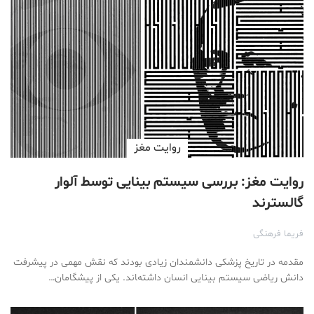
روایت مغز
روایت مغز: بررسی سیستم بینایی توسط آلوار
گالسترند
فریما فرهنگی
مقدمه در تاریخ پزشکی دانشمندان زیادی بودند که نقش مهمی در پیشرفت
دانش ریاضی سیستم بینایی انسان داشته‌‍اند. یکی از پیشگامان…