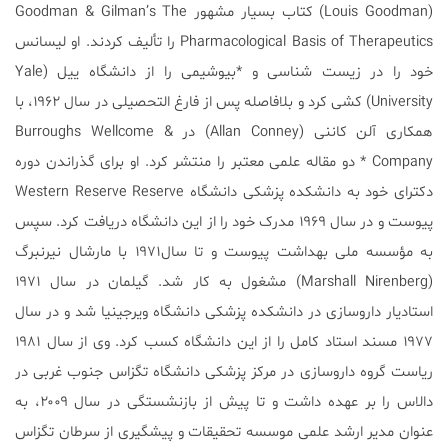
(Louis Goodman) کتاب بسیار مشهور Goodman & Gilman’s The
Pharmacological Basis of Therapeutics را تألیف کردند. او لیسانس
خود را در زیست شناسی و *بیوشیمی را از دانشگاه ییل (Yale
University) کشی کرد و بلافاصله پس از فارغ التحصیلی در سال ۱۹۶۲، با
همکاری آلن کاننی (Allan Conney) در Burroughs Wellcome &
Company * دو مقاله علمی معتبر را منتشر کرد. او برای گذراندن دوره
دکترای خود به دانشکده پزشکی دانشگاه Western Reserve Reserve
پیوست و در سال ۱۹۶۹ مدرک خود را از این دانشگاه دریافت کرد. سپس
به مؤسسه ملی بهداشت پیوست و تا سال‌۱۹۷۱ با مارشال نیرنبرگ
(Marshall Nirenberg) مشغول به کار شد. گیلمان در سال ۱۹۷۱
استادیار داروسازی در دانشکده پزشکی دانشگاه ویرجینیا شد و در سال
۱۹۷۷ مسند استاد کامل را از این دانشگاه کسب کرد. وی از سال ۱۹۸۱
ریاست گروه داروسازی در مرکز پزشکی دانشگاه تگزاس جنوب غربی در
دالاس را بر عهده داشت و تا پیش از بازنشستگی در سال ۲۰۰۹، به
عنوان مدیر ارشد علمی موسسه تحقیقات و پیشگیری از سرطان تگزاس