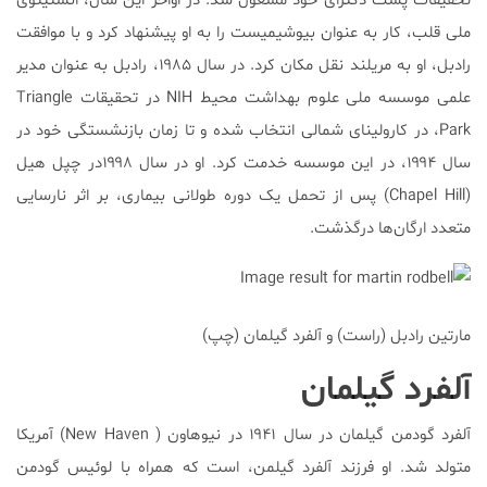
تحقیقات پست دکترای خود مشغول شد. در اواخر این سال، انستیتوی
ملی قلب، کار به عنوان بیوشیمیست را به او پیشنهاد کرد و با موافقت
رادبل، او به مریلند نقل مکان کرد. در سال ۱۹۸۵، رادبل به عنوان مدیر
علمی موسسه ملی علوم بهداشت محیط NIH در تحقیقات Triangle
Park، در کارولینای شمالی انتخاب شده و تا زمان بازنشستگی خود در
سال ۱۹۹۴، در این موسسه خدمت کرد. او در سال ۱۹۹۸در چپل هیل
(Chapel Hill) پس از تحمل یک دوره طولانی بیماری، بر اثر نارسایی
متعدد ارگان‌ها درگذشت.
مارتین رادبل (راست) و آلفرد گیلمان (چپ)
آلفرد گیلمان
آلفرد گودمن گیلمان در سال ۱۹۴۱ در نیوهاون ( New Haven) آمریکا
متولد شد. او فرزند آلفرد گیلمن، است که همراه با لوئیس گودمن