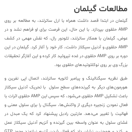
مطالعات گیلمان
گیلمان در ابتدا قصد داشت همراه با ارل ساترلند، به مطالعه بر روی
AMP حلقوی بپردازد. با این حال، این فرصت برای او فراهم نشد و در
عوض، گیلمان با همکار ساترلند، تئودور رال، که نقش مهمی در کشف
AMP حلقوی و آدنیل سیکلاز داشت، کار خود را آغاز کرد. گیلمان در این
دوره بر روی AMP حلقوی در غده تیروئید کار کرده و این آغازگر تحقیقات
بزرگ وی بر روی نوکلئوتید‌های حلقوی بود.
طبق نظریه سیگنالینگ و پیامبر ثانویه ساترلند، اتصال اپی نفرین و
هورمون‌های دیگر به گیرنده‌های سطح سلول با تحریک آدنیل سیکلاز
باعث تشکیل AMP حلقوی می‌شود، که سپس این AMP حلقوی اثرات با
فعال نمودن زنجیره دیگری از واکنش‌ها، سیگنال را برای سلول معنی و
فهالیت را تغییر می‌دهد. مارتین رادبل پیشنهاد كرد كه یک مبدل در
غشای سلول به عنوان واسطه بین گیرنده و آنزیم آدنیل سیكلاز عمل
می‌كند و همچنین نشان داد که فعال شدن آنزیم نیازمند وجود GTP