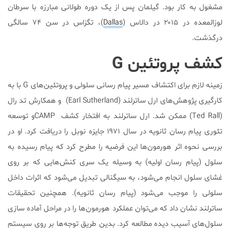
مشغول به کار بود. گیلمان پس از یک دوره طولانی مبارزه با سرطان
لوزالمعده در ۲۰۱۵ در دالاس (
Dallas
)، تگزاس در سن ۷۴ سالگی
درگذشت.
کشف پروتئین G
زمینه لازم برای اکتشاف مسیر پیام رسانی سلولی و پروتئین‌های G با به
کارگیری پژوهش‌های ارل ساترلند (Earl Sutherland) و همکارش تد رال
(Ted Rall) ممکن شد. ارل ساترلند به افتخار کشف CAMPو توسعه
تئوری پیام رسان ثانویه در سال ۱۹۷۱ جایزه نوبل را دریافت کرد. او در
بررسی نحوه اثر هورمون‌ها این فرضیه را مطرح کرد که پیام رسیده به
سلول (پیام رسان اولیه) به وسیله یک سری کنش‌هایی که بر روی
غشای سلول انجام می‌شود، به سیگنالی تبدیل می‌شود که اثرات داخل
سلولی را موجب می‌شود (پیام رسان ثانویه). همچنین تحقیقات
ساترلند نشان داد که می‌توان عملکرد هورمون‌ها را در مراحل آماده سازی
سلول‌های آسیب دیده مطالعه کرد. بدین طریق توجه‌ها بر روی سیستم