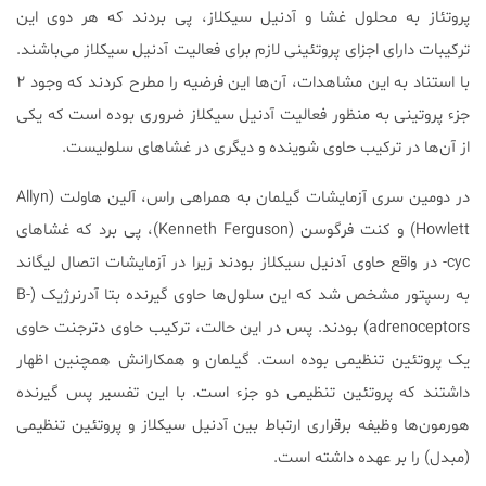
پروتئاز به محلول غشا و آدنیل سیکلاز، پی بردند که هر دوی این
ترکیبات دارای اجزای پروتئینی لازم برای فعالیت آدنیل سیكلاز می‌باشند.
با استناد به این مشاهدات، آن‌ها این فرضیه را مطرح کردند که وجود ۲
جزء پروتینی به منظور فعالیت آدنیل سیكلاز ضروری بوده است که یكی
از آن‌ها در ترکیب حاوی شوینده و دیگری در غشاهای سلولیست.
در دومین سری آزمایشات گیلمان به همراهی راس، آلین هاولت (Allyn
Howlett) و کنت فرگوسن (Kenneth Ferguson)، پی برد که غشاهای
cyc- در واقع حاوی آدنیل سیکلاز بودند زیرا در آزمایشات اتصال لیگاند
به رسپتور مشخص شد که این سلول‌ها حاوی گیرنده بتا آدرنرژیک (B-
adrenoceptors) بودند. پس در این حالت، ترکیب حاوی دترجنت حاوی
یک پروتئین تنظیمی بوده است. گیلمان و همكارانش همچنین اظهار
داشتند که پروتئین تنظیمی دو جزء است. با این تفسیر پس گیرنده
هورمون‌ها وظیفه برقراری ارتباط بین آدنیل سیکلاز و پروتئین تنظیمی
(مبدل) را بر عهده داشته است.