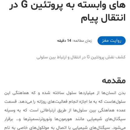
های وابسته به پروتئین G در
انتقال پیام
2020-03-05T01:55:45+03:30
روایت مغز
زمان مطالعه:
14 دقیقه
کشف نقش پروتئین G در انتقال و ارتباط بین سلولی
مقدمه
بدن انسان‌ها از میلیارد‌ها سلول ساخته شده و که هماهنگی این
سلول‌هاست که به ما اجازه انجام فعالیت‌های روزانه را می‌دهد. قسمت
عمده هماهنگی بین سلول‌ها از طریق ارتباطاتی است که به وسیله
سیگنال‌های شیمیایی مانند هورمون‌ها ونوروترنسمیترها و… برقرار
می‌شود. سیگنال‌های شیمیایی با اتصال به مولکول‌های خاصی به نام