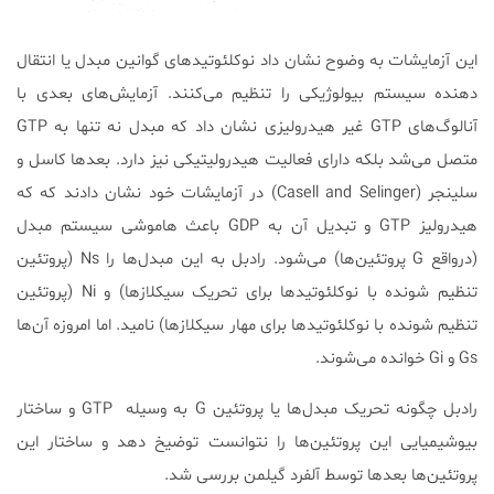
این آزمایشات به وضوح نشان داد نوکلئوتید‌های گوانین مبدل یا انتقال
دهنده سیستم بیولوژیکی را تنظیم می‌کنند. آزمایش‌های بعدی با
آنالوگ‌های GTP غیر هیدرولیزی نشان داد که مبدل نه تنها به GTP
متصل می‌شد بلکه دارای فعالیت هیدرولیتیکی نیز دارد. بعدها كاسل و
سلینجر (Casell and Selinger) در آزمایشات خود نشان دادند که كه
هیدرولیز GTP و تبدیل آن به GDP باعث هاموشی سیستم مبدل
(درواقع G پروتئین‌ها) می‌شود. رادبل به این مبدل‌ها را Ns (پروتئین
تنظیم شونده با نوکلئوتیدها برای تحریک سیکلازها) و Ni (پروتئین
تنظیم شونده با نوکلئوتید‌ها برای مهار سیکلازها) نامید. اما امروزه آن‌ها
Gs و Gi خوانده می‌شوند.
رادبل چگونه تحریک مبدل‌ها یا پروتئین G به وسیله GTP و ساختار
بیوشیمیایی این پروتئین‌ها را نتوانست توضیخ دهد و ساختار این
پروتئین‌ها بعدها توسط آلفرد گیلمن بررسی شد.