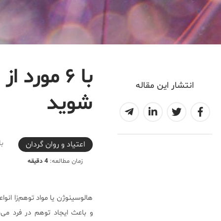
با ۶ مورد
انتشار این مقاله
شوید
2020-04-01T17:42:44+04:30
با
اعتیاد و روان گردان
زمان مطالعه:
4 دقیقه
هالوسینوژن‌ یا مواد توهم‌زا ان
و باعث ایجاد توهم در فرد می‌ش