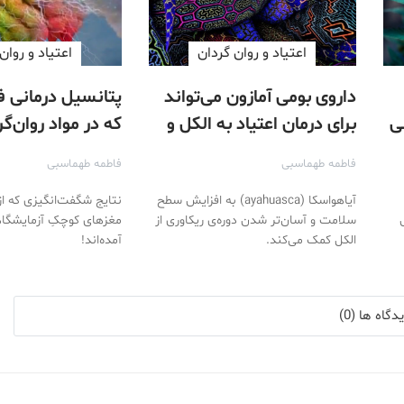
اعتیاد و روان گردان
اعتیاد و روان
داروی بومی آمازون می‌تواند
پتانسیل درمانی فو
ی
برای درمان اعتیاد به الکل و
که در مواد روان‌گ
افسردگی مورد استفاده قرار
است!
فاطمه طهماسبی
فاطمه طهماسبی
گیرد
آیاهواسکا (ayahuasca) به افزایش سطح
نتایج شگفت‌انگیزی که از
سلامت و آسان‌تر شدن دوره‌ی ریکاوری از
مغزهای کوچکِ آزمایشگ
الکل کمک می‌کند.
آمده‌اند!
گاه ها (0)