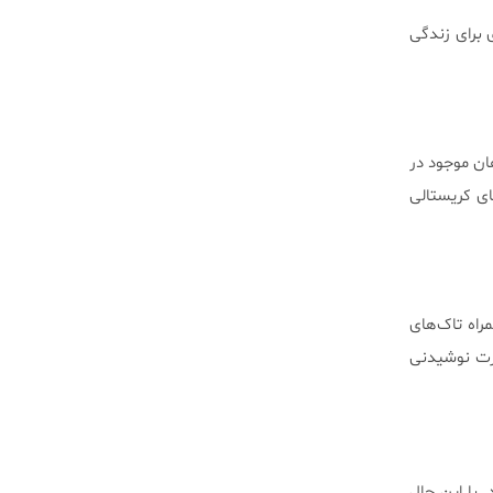
 برای زندگی
ان موجود در
ای کریستالی
… نیز استفاده شوند. این ماده روان‌گردان از گیاهان حاوی DMT به همراه تاک‌های
ه صورت نوشیدنی
 با این حال