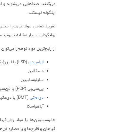
می‌کنند، صداهایی می‌شوند و اح
اینگونه نیستند.
تقریبا تمامی مواد توهم‌زا محت
روانگردان بسیار مشابه نوروترن
از رایج‌ترین مواد توهم‌زا می‌توان 
ال‌اس‌دی
(LSD) یا لایزرژیک اسید دی‌اتیل آمید معروف به اسید
مسکالین
سایلوسایبین
پی‌سی‌پی (PCP) یا فن‌سیکلیدین
دی‌ام‌تی
(DMT) یا دی‌متیل تریپتامین
آیاهواسکا
هالوسینوژن‌ها یا مواد روان‌گ