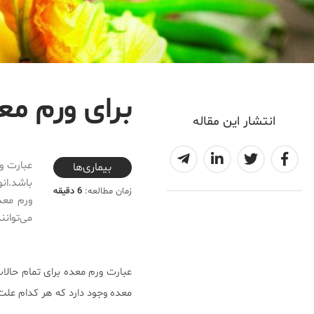
برای ورم مع
انتشار این مقاله
2020-04-07T19:22:12+04:30
عبارت ور
بیماری‌ها
باشد.انو
زمان مطالعه:
6 دقیقه
ورم معد
می‌توانن
عبارت ورم معده برای تمام حالات
معده وجود دارد که هر کدام علت ز