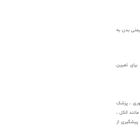
یمنی بدن به
برای تعیین
وری ، پزشک
انند الکل ،
پیشگیری از