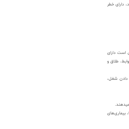
ب، همانند اختلال نقص توجه و بیش فعالی (ADHD) میشود، دارای خطر
 است دارای
ابط، طلاق و
 دادن شغل،
میدهند.
، بیماری‌های