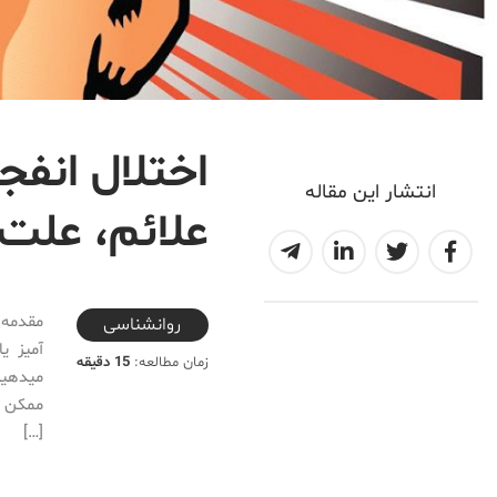
اختلال انفج
انتشار این مقاله
علائم، علت 
2020-06-11T12:00:00+04:30
مقدمه 
روانشناسی
آمیز ی
زمان مطالعه:
15 دقیقه
میدهید
ممکن ا
[…]