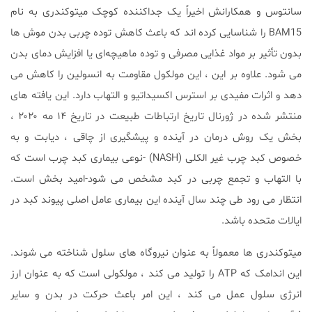
سانتوس و همکارانش اخیراً یک جداکننده کوچک میتوکندری به نام
BAM15 را شناسایی کرده اند که باعث کاهش توده چربی بدن موش ها
بدون تأثیر بر مواد غذایی مصرفی و توده ماهیچه‌ای یا افزایش دمای بدن
می شود. علاوه بر این ، این مولکول مقاومت به انسولین را کاهش می
دهد و اثرات مفیدی بر استرس اکسیداتیو و التهاب دارد. این یافته های
منتشر شده در ژورنال تاریخ ارتباطات طبیعت در تاریخ ۱۴ مه ۲۰۲۰ ،
بخش یک روش درمان در آینده و پیشگیری از چاقی ، دیابت و به
خصوص کبد چرب غیر الکلی (NASH) -نوعی بیماری کبد چرب است که
با التهاب و تجمع چربی در کبد مشخص می شود-امید بخش است.
انتظار می رود طی چند سال آینده این بیماری عامل اصلی پیوند کبد در
ایالات متحده باشد.
میتوکندری ها معمولاً به عنوان نیروگاه های سلول شناخته می شوند.
این اندامک که ATP را تولید می کند ، مولکولی است که به عنوان ارز
انرژی سلول عمل می کند ، این امر باعث حرکت در بدن و سایر