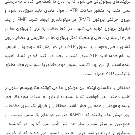
فرآیندهای بیولوژیکی می شود که به بدن ما کمک می کند تا به درستی
عمل کند. به منظور ساخت ATP ، مواد مغذی باید سوزانده شود و
نیروی حرکتی پروتون (PMF) در میتوکندری ایجاد شود. PMF از یک
گرادیان پروتون تولید می شود ، در آنجا غلظت بالاتری از پروتون ها در
خارج از غشای داخلی و غلظت کمتر پروتون ها در ماتریس یا فضای درون
غشای داخلی وجود دارد. سلول ATP را در هر زمان که پروتونها از آنزیمی
به نام ATP synthase عبور کنند ، ایجاد می کند که در غشاء تعبیه
شده است. از این رو ، اکسیداسیون مواد مغذی یا سوزاندن مواد مغذی
با ترکیب ATP همراه است.
محققان با دانستن اینكه این مولكول ها می توانند متابولیسم سلول را
تغییر دهند ، می خواهند كه با استفاده از دارو به اهداف مورد نظر خود
برسد و مهمتر از همه بی خطر باشد. محققان از طریق یک سری مطالعات
روی موش ها دریافتند که BAM15 حتی در دوزهای بالا سمی نیست ، و
همچنین بر مرکز سیری مغز هم نیز تأثیر نمی گذارد. در گذشته ،
بسیاری از داروهای ضد چربی به بدن دستور می دادند که از خوردن