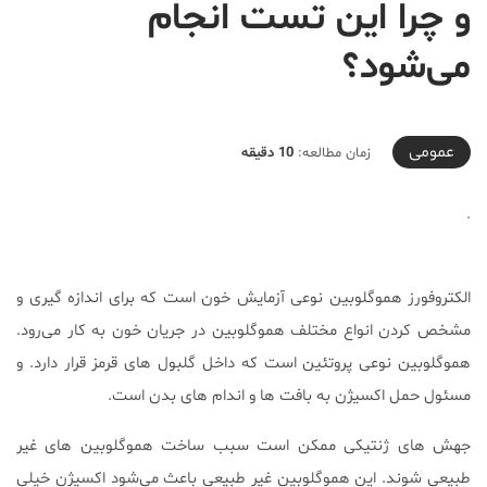
و چرا این تست انجام
می‌شود؟
2021-03-23T20:15:31+04:30
عمومی
زمان مطالعه:
10 دقیقه
.
الکتروفورز هموگلوبین نوعی آزمایش خون است که برای اندازه گیری و
مشخص کردن انواع مختلف هموگلوبین در جریان خون به کار می‌رود.
هموگلوبین نوعی پروتئین است که داخل گلبول های قرمز قرار دارد. و
مسئول حمل اکسیژن به بافت ها و اندام های بدن است.
جهش های ژنتیکی ممکن است سبب ساخت هموگلوبین های غیر
طبیعی شوند. این هموگلوبین غیر طبیعی باعث می‌شود اکسیژن خیلی