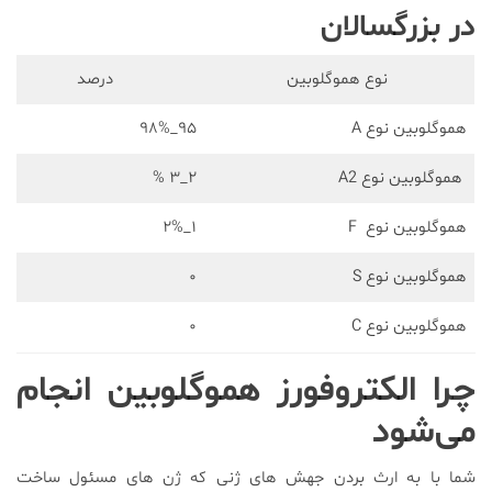
در بزرگسالان
نوع هموگلوبین
درصد
هموگلوبین نوع A
۹۵_۹۸%
هموگلوبین نوع A2
۲_۳ %
هموگلوبین نوع F
۱_۲%
هموگلوبین نوع S
۰
هموگلوبین نوع C
۰
چرا الکتروفورز هموگلوبین انجام
می‌شود
شما با به ارث بردن جهش های ژنی که ژن های مسئول ساخت