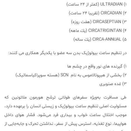
۱) ULTRADIAN (كمتر از ۲۴ ساعت)
۲) CIRCADIAN (تقريبا ۲۴ ساعت)
۳)‌ CIRCASEPTIAN (هفت روزه)
۴) CIRCATRIGINTAN (يك ماهه)
۵) CIRCA-ANNUAL (يك ساله)
در تنظیم ساعت بیولوژیک بدن سه عضو با یکدیگر همکاری می کنند:
۱) گیرنده های نور واقع در چشم ها
۲) بخشی از هیپوتالاموس به نام SCN (هسته سوپراکیاسماتیک)
۳) غده صنوبری
طی مسافرت به‌ویژه سفرهای طولانی ترشح هورمون ملاتونین که
مسئولیت اصلی تنظیم ساعت بیولوژیک و زیستی انسان را برعهده دارد،
موجب اختلال ساعت خواب و بیداری فرد می‌شود. فشار هوای داخل
هواپیما، نوع تغذیه، استرس پیش از سفر، نداشتن تحرک و جابه‌جایی از