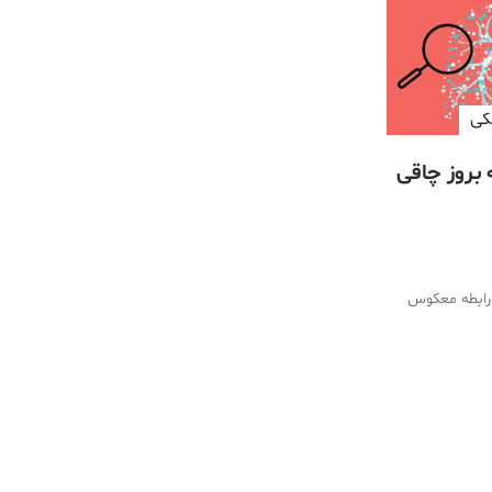
كی
 بروز چاقی
 رابطه معکوس