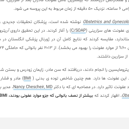
ی و همکارانش دریافتند که بیشترین عامل عفونت مادران بعد از سزارین، ش
وسه می شود.
Obstetrics and Gynecol
نوشته شده است، پزشکان تحقیقات جدیدی را د
ای عفونت های سزارینی (
C/SOAP
) را آغاز کردند. در این تحقیق داروی
آریتر
یترومایسین را انجام دادند، دریافتند که سن مادر، زایمان زودرس و بستن شک
اد این عفونت ها دارد. هم چنین شاخص توده ی بدنی (
BMI
) مادر و فشار
عفونت تاثیر دارد. در مصاحبه ای که با دکتر
Nancy Chescheir, MD
، مدیر 
Obs
،
اظهار کردند که