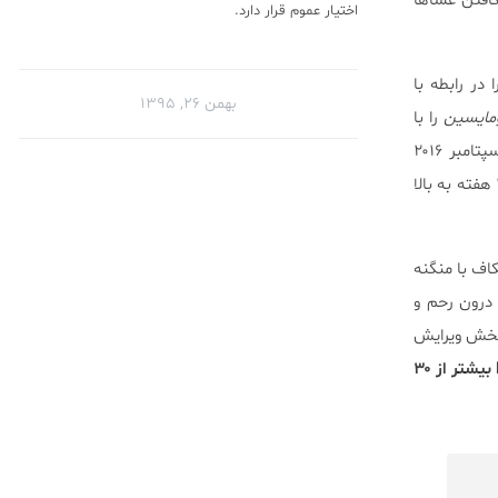
کافتن غشاها
اختیار عموم قرار دارد.
ر رابطه با
بهمن ۲۶, ۱۳۹۵
ومایسین
را با
یک داروی بی تاثیر به عنوان استاندارد، مقایسه کردند که نتایج کامل آن در ژورنال پزشکی انگلستان در سپتامبر ۲۰۱۶
منتشر شده است (اریترومایسین ۶۰% از موارد عفونت را بهبود می بخشد). از ۲۰۱۳ نفر بانوانی که حاملگی ۲۴ هفته به بالا
اف با منگنه
 درون رحم و
بخش ویرایش
بیشتر از نصف بانوانی که جزو موارد عفونی بودند، BMI بیشتر از ۳۰