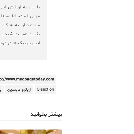
با این که آزمایش آنت
مهمی است، اما مسئله
متخصصان به هنگام جر
تثبیت عفونت شده و تا
انتی بیوتیک ها در درما
tp://www.medpagetoday.com
C-section
اریترو مایسین
ب
بیشتر بخوانید