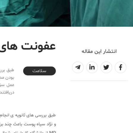
عفونت های ب
انتشار این مقاله
2017-02-14T17:43:38+03:30
طبق برر
سلامت
بودن مدت
دریافتند
طبق بررسی های ثانویه ی انجام
و نژاد سیاه پوست باعث چند ب