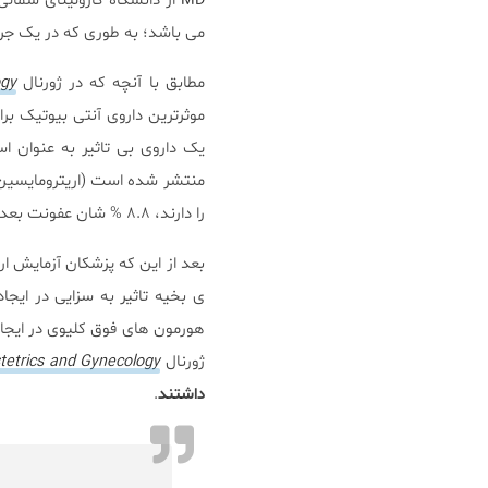
MD
از دانشگاه کارولینای شمال
می باشد؛ به طوری که در یک جراحی ۶ ساعته، نزدیک ۵۰ دقیقه از زمان مربوط به این پر
مطابق با آنچه که در ژورنال
ogy
موثرترین داروی آنتی بیوتیک بر
را دارند، ۸.۸ % شان عفونت بعد از سزارین داشتند.
بعد از این که پزشکان آزمایش ار
ی بخیه تاثیر به سزایی در ایج
هورمون های فوق کلیوی در ایجاد 
ژورنال
tetrics and Gynecology
داشتند
.