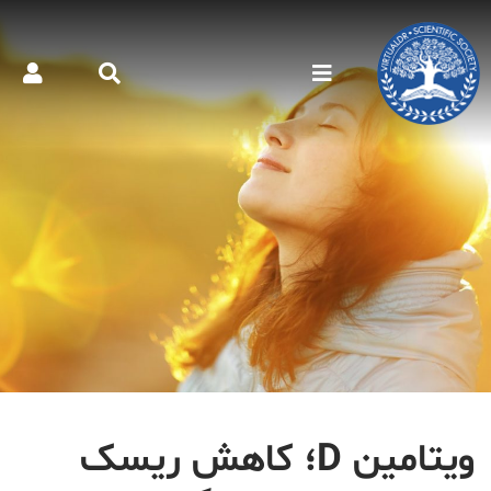
ویتامین D؛ کاهش ریسک