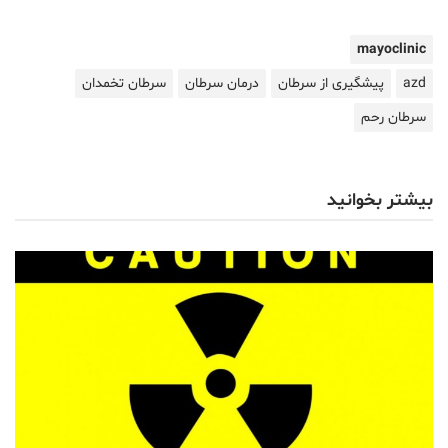
mayoclinic
azd
پیشگیری از سرطان
درمان سرطان
سرطان تخمدان
سرطان رحم
بیشتر بخوانید