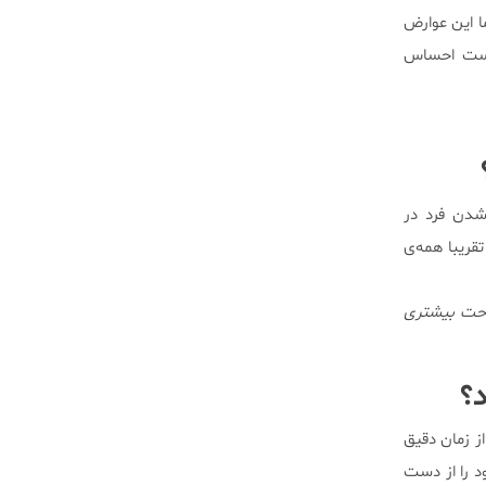
 این عوارض
 است احساس
شدن فرد در
قریبا همه‌ی
راحت بیشتری
د؟
ز زمان دقیق
د را از دست