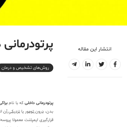
پرتودرمانی 
انتشار این مقاله
2026-05-29T21:00:25+03:30
روش‌های تشخیص و درمان
پرتودرمانی داخلی
که با نام
براکی
بدن،
درون تومور
یا
نزدیکیِ آن
ان
قرارگیری ایمپلنت معمولا پروسه