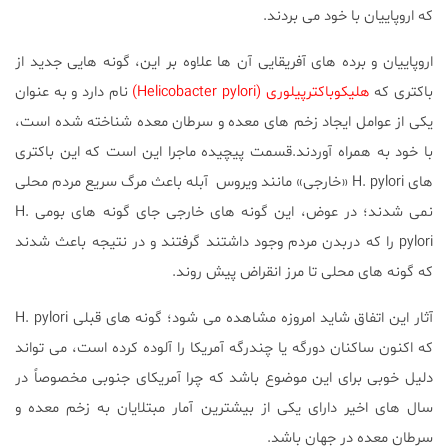
که اروپاییان با خود می بردند.
اروپاییان و برده های آفریقایی آن ها علاوه بر این، گونه هایی جدید از
باکتری که
هلیکوباکترپیلوری (Helicobacter pylori)
نام دارد و به عنوان
یکی از عوامل ایجاد زخم های معده و سرطان معده شناخته شده است،
با خود به همراه آوردند.قسمت پیچیده ماجرا این است که این باکتری
های H. pylori «خارجی» مانند ویروس آبله باعث مرگ سریع مردم محلی
نمی شدند؛ در عوض، این گونه های خارجی جای گونه های بومی H.
pylori را که دربدن مردم وجود داشتند گرفتند و در نتیجه باعث شدند
که گونه های محلی تا مرز انقراض پیش روند.
آثار این اتفاق شاید امروزه مشاهده می شود؛ گونه های قبلی H. pylori
که اکنون ساکنان دورگه یا چندرگه آمریکا را آلوده کرده است، می تواند
دلیل خوبی برای این موضوع باشد که چرا آمریکای جنوبی مخصوصاً در
سال های اخیر دارای یکی از بیشترین آمار مبتلایان به زخم معده و
سرطان معده در جهان باشد.