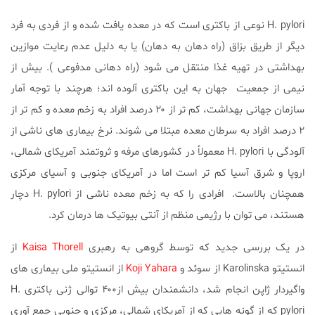
H. pylori نوعی از باکتری است که در معده یافت شده و از فردی به فرد
دیگر از طریق بزاق (راه دهان به دهان) یا به دلیل عدم رعایت موازین
بهداشتی در تهیه غذا منتقل می شود (راه دهانی مدفوعی ). بیش از
نیمی از جمعیت جهان به این باکتری آلوده اند؛ هرچند با توجه آمار
سازمان جهانی بهداشت، کم تر از ۲۰ درصد افراد به زخم معده و کم تر از
۲ درصد افراد به سرطان معده مبتلا می شوند. نرخ بیماری های ناشی از
آلودگی با H. pylori معمولاً در کشورهای مرفه و ثروتمند آمریکای شمالی،
اروپا و شرق آسیا کم تر است اما در آمریکای جنوبی و آسیای مرکزی
همچنان بالاست. افرادی را که به زخم معده ناشی از H. pylori دچار
هستند، می توان با رژیمی منظم از آنتی بیوتیک ها درمان کرد.
در یک بررسی جدید که توسط گروهی به رهبری
Kaisa Thorell
از
انستیتو Karolinska از سوئد و
Koji Yahara
از انستیتو ملی بیماری های
واگیردار ژاپن انجام شد، دانشمندان بیش از۴۰۰ توالی ژنی باکتری H.
pylori که از گونه هایی که از آمریکای شمالی، مرکزی و جنوبی جمع آوری