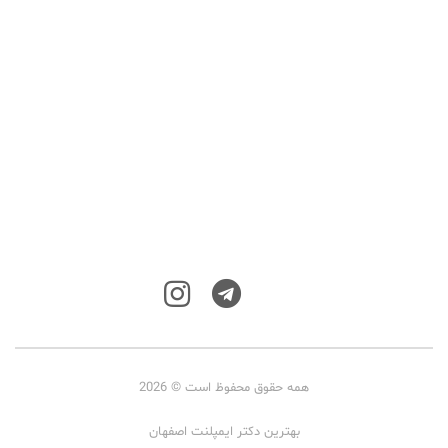
همه حقوق محفوظ است © 2026
بهترین دکتر ایمپلنت اصفهان
داروخانه زوج طب
کفی طبی
ایمپلنت اقساطی اصفهان