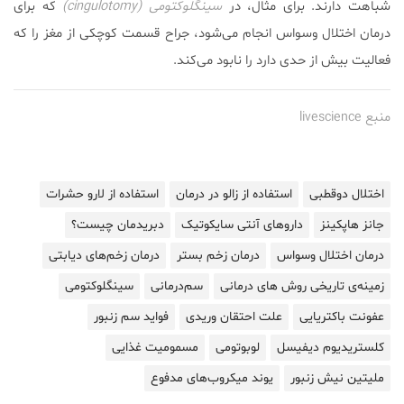
شباهت دارند. برای مثال، در
سینگلوکتومی (cingulotomy)
که برای
درمان اختلال وسواس انجام می‌شود، جراح قسمت کوچکی از مغز را که
فعالیت بیش از حدی دارد را نابود می‌کند.
منبع livescience
اختلال دوقطبی
استفاده از زالو در درمان
استفاده از لارو حشرات
جانز هاپکینز
داروهای آنتی سایکوتیک
دبریدمان چیست؟
درمان اختلال وسواس
درمان زخم بستر
درمان زخم‌های دیابتی
زمینه‌ی تاریخی روش های درمانی
سم‌درمانی
سینگلوکتومی
عفونت باکتریایی
علت احتقان وریدی
فواید سم زنبور
کلستریدیوم دیفیسل
لوبوتومی
مسمومیت غذایی
ملیتین نیش زنبور
یوند میکروب‌‌های مدفوع