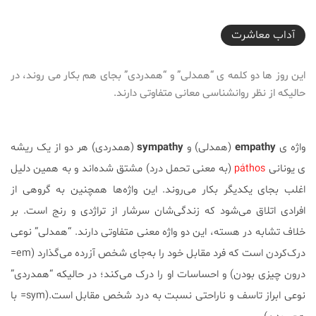
2017-05-06T16:17:50+04:30
آداب معاشرت
این روز ها دو کلمه ی “همدلی” و “همدردی” بجای هم بکار می روند، در
حالیکه از نظر روانشناسی معانی متفاوتی دارند.
واژه ی
empathy
(همدلی) و
sympathy
(همدردی) هر دو از یک ریشه
ی یونانی
páthos
(به معنی تحمل درد) مشتق شده‌اند و به همین دلیل
اغلب بجای یکدیگر بکار می‌روند. این واژه‌ها همچنین به گروهی از
افرادی اتلاق می‌شود که زندگی‌شان سرشار از تراژدی و رنج است. بر
خلاف تشابه در هسته، این دو واژه معنی متفاوتی دارند. “همدلی” نوعی
درک‌کردن است که فرد مقابل خود را به‌جای شخص آزرده می‌گذارد (em=
درون چیزی بودن) و احساسات او را درک می‌کند؛ در حالیکه “همدردی”
نوعی ابراز تاسف و ناراحتی نسبت به درد شخص مقابل است.(sym= با