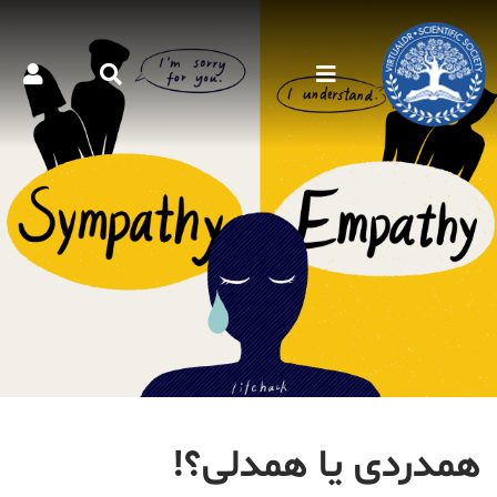
همدردی یا همدلی؟!