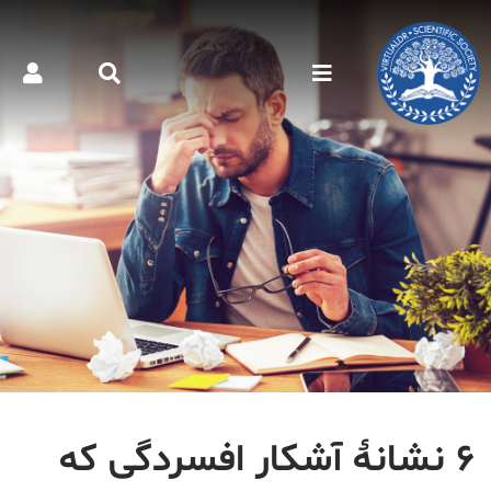
۶ نشانۀ آشکار افسردگی که