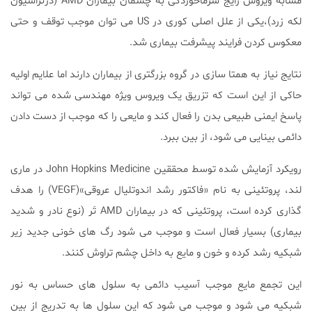
مشابه ویروس رایج سرماخوردگی به چشمان بیماران AMD (دژنراسیون
لکه زرد)،یکی از علل اصلی کوری در US می توان موجب توقف و حتی
معکوس کردن فرایند پیشرفت بیماری شد.
نتایج نیاز به همتا سازی در گروه بزرگتری از بیماران دارند اما علایم اولیه
حاکی از این است که تزریق یک ویروس ویژه مهندسی شده می تواند
پاسخ ایمنی طبیعی بدن را فعال کند و مایعی را که موجب از دست دادن
دائمی بینایی می شود، از بین ببرد.
رویکرد آزمایش شده توسط محققین John Hopkins Medicine در ماری
لند، پروتئینی به نام «فاکتور رشد اندوتلیال عروقی»(VEGF) را هدف
گذاری کرده است، پروتئینی که در بیماران AMD تَر (نوع نادر و شدید
بیماری) بسیار فعال است و موجب می شود رگ های خونی جدید زیر
شبکیه رشد کرده و خون و مایع به داخل چشم تراوش کنند.
این تجمع مایع موجب آسیب دائمی به سلول های حساس به نور
شبکیه می شود و موجب می شود که این سلول ها به تدریج از بین