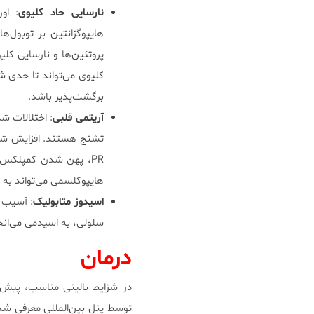
نارسایی
حاد
کلیوی
: او
پروتئین‌ها و نارسایی کلی
کلیوی می‌تواند تا حدی شد
برگشت‌پذیر باشد.
آریتمی
قلبی
: اختلالات شد
هایپوکلسمی می‌تواند به طولانی شدن QT بینجامد؛ عارضه‌ای که زمینۀ اب
اسیدوز
متابولیک
: آسیب ح
سلولی، به اسیدمی می‌انج
درمان
در شزایط بالینی مناسب، پیش‌
توسط پنل بین‌المللی معرفی شد