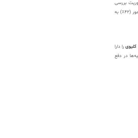
حوریت بررسی
فراوانی در بیماران مبتلا به لنفوم غیرهوچکین درجه بالا و درجه متوسط، شواهد آزمایشگاهی سندرم لیز تومور (۴۲٪) به
 کلیوی
را دارا
ه‌ها در دفع