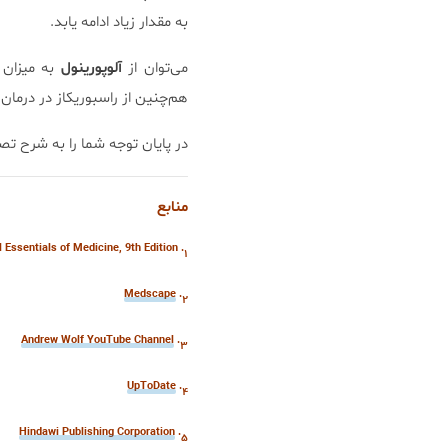
به مقدار زیاد ادامه یابد.
می‌توان از
آلوپورینول
به میزان ۱۵۰mg یا در موارد پرخطر 
هم‌چنین از راسبوریکاز در درمان
در پایان توجه شما را به شرح تص
منابع
۱. Andreoli and Carpenter’s Cecil Essentials of Medicine, 9th Edition
Medscape
۲.
Andrew Wolf YouTube Channel
۳.
UpToDate
۴.
Hindawi Publishing Corporation
۵.