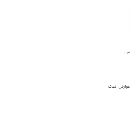
حی،
 عوارض کمک