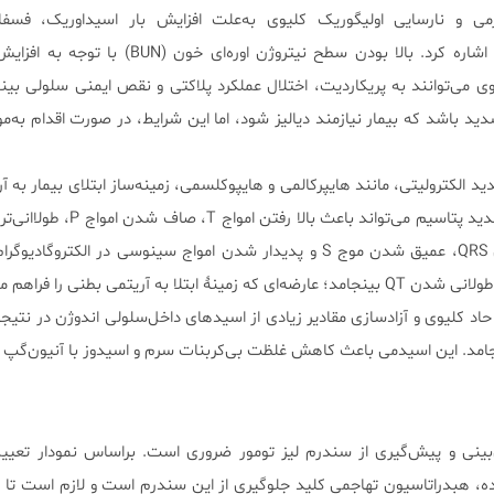
رمی و نارسایی اولیگوریک کلیوی به‌علت افزایش بار اسید‌اوریک، فسفا
هایپوگزانتین بر توبول‌ها اشاره کرد. بالا بودن سطح نیتروژن اوره‌ا
وی می‌توانند به پریکاردیت، اختلال عملکرد پلاکتی و نقص ایمنی سلولی بینج
ید باشد که بیمار نیازمند دیالیز شود، اما این شرایط، در صورت اقدام به‌مو
ید الکترولیتی، مانند هایپرکالمی و هایپوکلسمی، زمینه‌ساز ابتلای بیمار به آ
تشنج هستند. افزایش شدید پتاسیم می‌تواند باعث ب
PR، پهن شدن کمپلکس QRS، عمیق شدن موج S و پدیدار شدن امواج سینوسی در الکتروگ
تلا به آریتمی بطنی را فراهم می‌کند.
اد کلیوی و آزادسازی مقادیر زیادی از اسیدهای داخل‌سلولی اندوژن در نتیجۀ
امد. این اسیدمی باعث کاهش غلظت بی‌کربنات سرم و اسیدوز با آنیون‌گپ با
بینی و پیش‌گیری از سندرم لیز تومور ‏ضروری است. براساس نمودار تعی
ه، هبدراتاسیون تهاجمی کلید جلوگیری از این سندرم است و لازم است تا