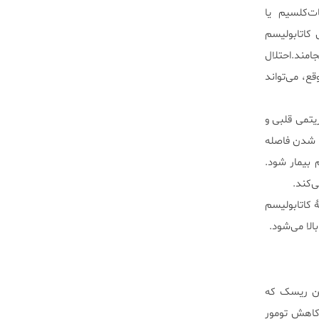
ت‌کلسیم یا
ی خون (BUN) با توجه به افزایش کاتابولیسم
امند.احتلال
قع، می‌تواند
ریتمی قلبی و
الا رفتن امواج T، صاف شدن امواج P، طولاانی‌تر شدن فاصله
ادیوگرام بیمار شود.
 کاتابولیسم
لا می‌شود.
ین ریسک که
 کاهش تومور