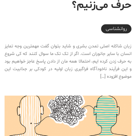
حرف می‌زنیم؟
2016-07-15T17:00:39+04:30
روانشناسی
زبان شاکله اصلی تمدن بشری و شاید بتوان گفت مهمترین وجه تمایز
انسان با سایر جانوران است. اگر از تک تک ما سوال کنند که کی شروع
به حرف زدن کرده ایم، احتمالا همه مان از دادن پاسخ عاجز خواهیم بود
و این فرآیند ناخودآگاه فراگیری زبان اولیه در کودکی بر جذابیت این
موضوع افزوده […]