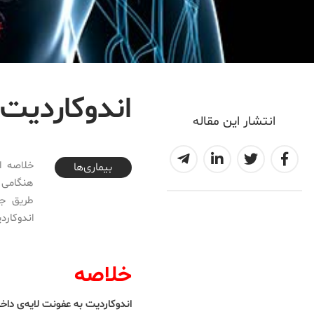
اندوکاردیت 
انتشار این مقاله
2017-07-04T02:00:41+04:30
خلاصه ان
بیماری‌ها
هنگامی ر
طریق ج
اندوکارد
خلاصه
اندوکاردیت به عفونت لایه‌ی داخ