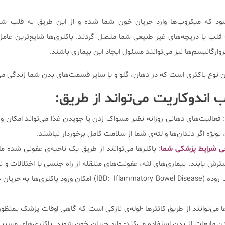
شود که میکروب‌ها وارد جریان خون شما شده و از این طریق به قلب شما
ب یا دریچه‌های غیر طبیعی شما متصل گردند. باکتری‌ها شایع‌ترین عامل
روارگانیسم‌ها نیز می‌توانند مسئول ایجاد این بیماری باشند.
 نوع باکتری‌ است که در دهان، گلو و یا سایر قسمت‌های بدن شما زندگی می
 اندوکاریت می‌تواند از طریق:
 فعالیت‌های دهانی روزانه نظیر مسواک زدن یا جویدن غذا می‌تواند امکان ور
ویژه اگر دندان‌ها و لثه‌ی شما از سلامت کامل برخوردار نباشند.
خی شرایط پزشکی شما
: باکتر‌ها می‌توانند از طریق یک ناحیه‌ی عفونی شده م
ش یابند. بیماری‌های لثه، عفونت‌های منتقله از راه جنسی یا اختلالات و ن
روده، مانند بیماری التهاب روده (IBD: Iflammatory Bowel Disease) امکان ورود ب
‌ها می‌توانند از طریق کاتتر‌ها -لوله‌ی نازکی است که گاهی اوقات پزشک بمنظو
ردن مایعات از بدن استفاده می‌کند- وارد جریان خون شوند. باکتری‌های مسبب