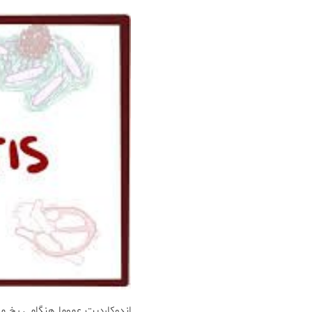
اندوکاردیت عموما هنگامی رخ‌ می