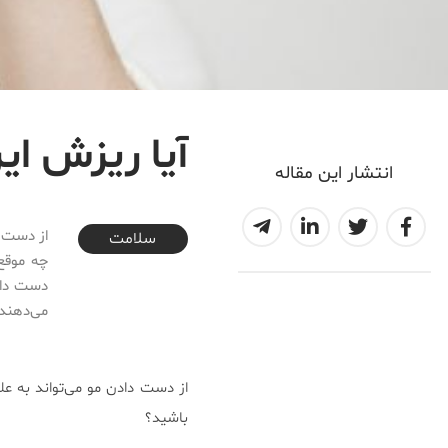
آیا ریزش ای
انتشار این مقاله
2017-07-10T11:07:24+04:30
از دست د
سلامت
چه موقع 
دست دادن
می‌دهند،
از دست دادن مو می‌تواند به عل
باشید؟