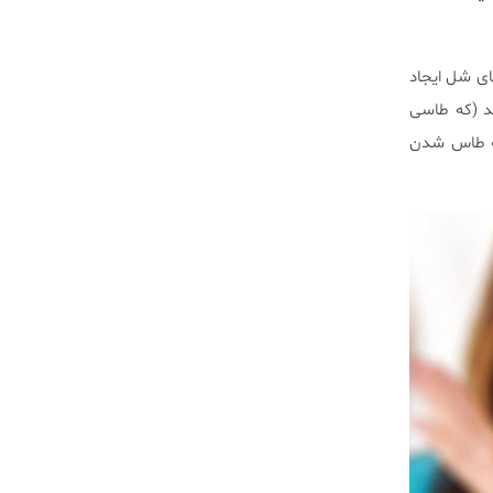
ای شل ایجاد
د (که طاسی
 از همه مردان تا از ۳۰ سالگی شروع به طاس شدن