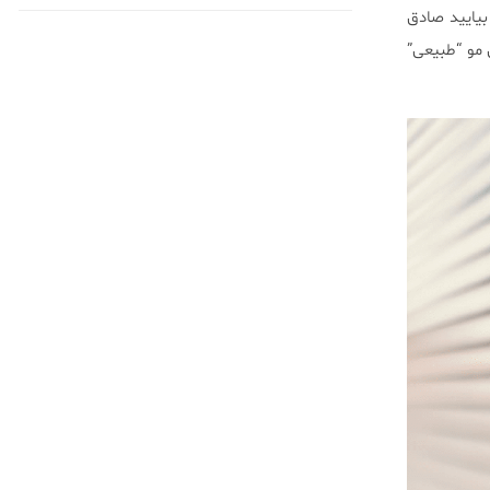
بیایید صادق
 مو “طبیعی”