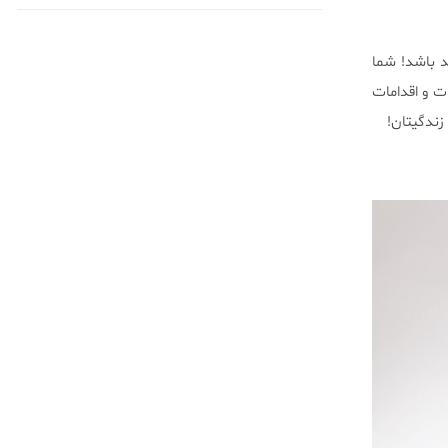
د باشد! شما
ت و اقدامات
زندگیتان!