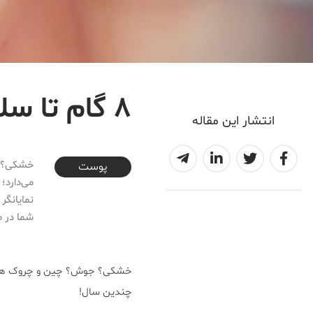
۸ گام تا سلامت پوست، مناسب هر سنی
انتشار این مقاله
2017-07-14T11:02:33+04:30
خشکی؟ ج
پوست
می‌دارد
نمایانگر
شما در م
خشکی؟ جوش؟ چین و چروک ها؟ را
چندین سال!