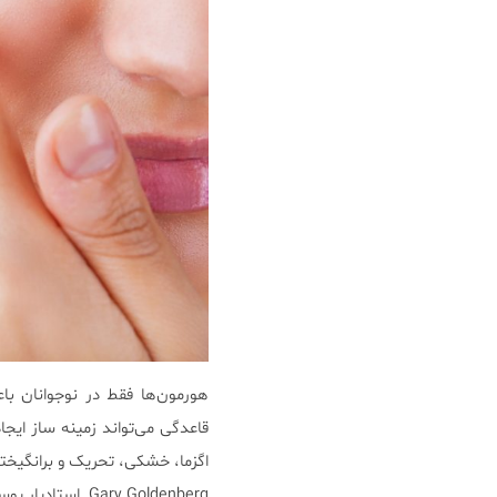
هورمون‌ها فقط در نوجوانان ب
قاعدگی می‌تواند زمینه ساز ایج
اگزما، خشکی، تحریک و برانگیخ
Gary Goldenberg استادیار پوستِ دانشکده پزشکی Sinai در نیویورک، می‌گوید: