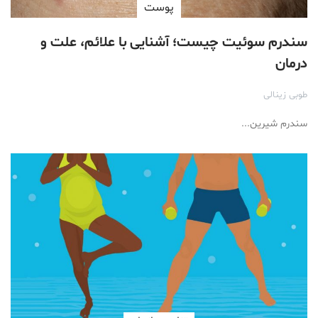
پوست
سندرم سوئیت چیست؛ آشنایی با علائم، علت و
درمان
طوبی زینالی
سندرم شیرین...