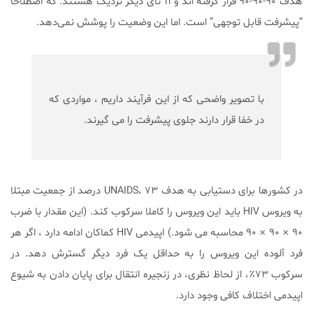
هدف ۹۰-۹۰-۹۰ قرار گرفته اند و ۱۱ تای دیگر نزدیک هستند. که اصطلاحا
“پیشرفت قابل توجهی” است. اما این وضعیت را پوشش نمی‌دهد.
با تصویر واضحی که از این فرآیند داریم ، مواردی که
در خفا قرار دارند جلوی پیشرفت را می گیرند.
در کشورها برای دستیابی به هدف UNAIDS، ۷۳ درصد از جمعیت مبتلا
به ویروس HIV باید این ویروس را کاملا سرکوب کند. (این مقدار با ضرب
۹۰ × ۹۰ × ۹۰ محاسبه می شود.) اپیدمی HIV کماکان ادامه دارد ، اگر هر
فرد آلوده این ویروس را به حداقل یک فرد دیگر گسترش دهد. در
سرکوب ۷۳٪، از لحاظ نظری، در زنجیره انتقال برای پایان دادن به شیوع
اپیدمی اختلاف کافی وجود دارد.