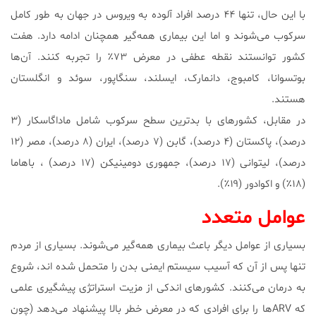
با این حال، تنها ۴۴ درصد افراد آلوده به ویروس در جهان به طور کامل
سرکوب می‌شوند و اما این بیماری همه‌گیر همچنان ادامه دارد. هفت
کشور توانستند نقطه عطفی در معرض ۷۳٪ را تجربه کنند. آن‌ها
بوتسوانا، کامبوج، دانمارک، ایسلند، سنگاپور، سوئد و انگلستان
هستند.
در مقابل، کشورهای با بدترین سطح سرکوب شامل ماداگاسکار (۳
درصد)، پاکستان (۴ درصد)، گابن (۷ درصد)، ایران (۸ درصد)، مصر (۱۲
درصد)، لیتوانی (۱۷ درصد)، جمهوری دومینیکن (۱۷ درصد) ، باهاما
(۱۸٪) و اکوادور (۱۹٪).
عوامل متعدد
بسیاری از عوامل دیگر باعث بیماری همه‌گیر می‌شوند. بسیاری از مردم
تنها پس از آن که آسیب سیستم ایمنی بدن را متحمل شده اند، شروع
به درمان می‌کنند. کشورهای اندکی از مزیت استراتژی پیشگیری علمی
که ARVها را برای افرادی که در معرض خطر بالا پیشنهاد می‌دهد (چون