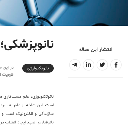
نانوپزشکی؛ 
انتشار این مقاله
2017-08-13T11:00:36+04:30
در این س
نانوتکنولوژی
ظرفیت ای
نانوتکنولوژی، علم دست‌کاری ما
است.
این شاخه از علم به سرعت
سازندگی و الکترونیک است و پت
نانوفناوری تعهد ایجاد انقلاب در