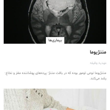
بیماری‌ها
مننژیوما
مهدیه وظیفه
مننژیوما نوعی تومور بوده که در بافت مننژ- پرده‌های پوشاننده مغز و نخاع-
رشد می‌کند.