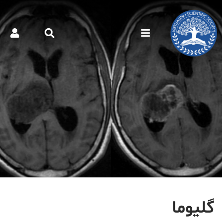
گلیوما