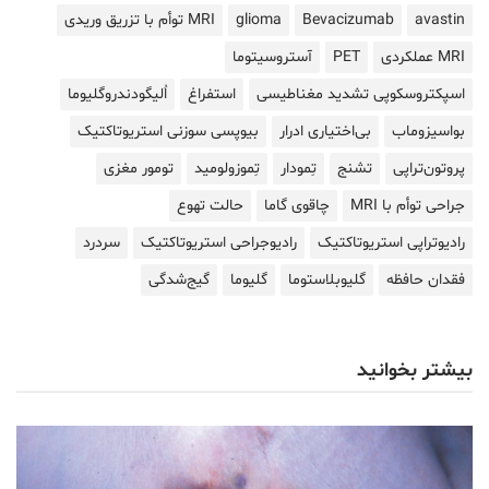
avastin
Bevacizumab
glioma
MRI توأم با تزریق وریدی
MRI عملکردی
PET
آستروسیتوما
اسپکتروسکوپی تشدید مغناطیسی
استفراغ
اُلیگودندروگلیوما
بواسیزوماب
بی‌اختیاری ادرار
بیوپسی سوزنی استریوتاکتیک
پروتون‌تراپی
تشنج
تِمودار
تِموزولومید
تومور مغزی
جراحی توأم با MRI
چاقوی گاما
حالت تهوع
رادیوتراپی استریوتاکتیک
رادیوجراحی استریوتاکتیک
سردرد
فقدان حافظه
گلیوبلاستوما
گلیوما
گیج‌شدگی
بیشتر بخوانید