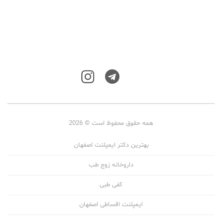
همه حقوق محفوظ است © 2026
بهترین دکتر ایمپلنت اصفهان
داروخانه زوج طب
کفی طبی
ایمپلنت اقساطی اصفهان
خدمات پرستاری در منزل غرب تهران
دکتر قلب شاهرود
عطر شنل کوکو مادمازل