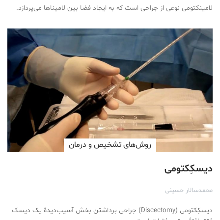
لامینکتومی نوعی از جراحی است که به ایجاد فضا بین لامیناها می‌پردازد.
روش‌های تشخیص و درمان
دیسکِکتومی
محمد‌سالار حسینی
دیسکِکتومی (Discectomy) جراحی برداشتن بخش آسیب‌دیدۀ یک دیسک