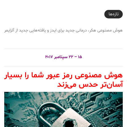
2017-09-23T16:55:20+03:30
تازه‌ها
هوش مصنوعی هکر، درمانی جدید برای ایدز و یافته‌هایی جدید از آلزایمر
۱۵ – ۲۲ سپتامبر ۲۰۱۷
هوش مصنوعی رمز عبور شما را بسیار
آسان‌تر حدس می‌زند