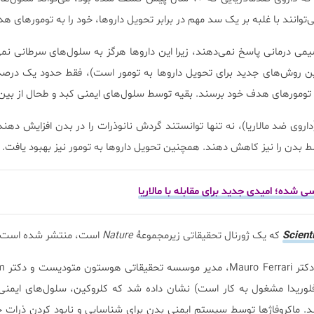
می‌توانند با غلبه بر یک سد مهم در برابر تحویل داروها، خود را به تومورهای ه
یمی درمانی پاسخ نمی‌دهند، زیرا این داروها هرگز به سلول‌های سرطانی نم
رین روش‌های جدید برای تحویل داروها به تومور است)، فقط حدود یک درصد 
ه تومورهای هدف خود برسند. بقیه توسط سلول‌های ایمنی کبد و طحال از بین 
اروی ضد مالاریا)، نه تنها توانستند گردش نانوذرات را در بدن افزایش دهند
ط بدن را نیز کاهش دهند. همچنین تحویل داروها به تومور نیز بهبود یافت.
 شده؛ امیدی جدید برای مقابله با مالاریا
Scient
که یک ژورنال تحقیقاتی زیرمجموعۀ
Nature
است، منتشر شده است 
در این تح
لوریدا مشغول به کار است) نشان داده شد که کلروکین، سلول‌های ایمنی 
د. ماکروفاژها توسط سیستم ایمنی بدن برای شناسایی و نابود کردن ذرات خ