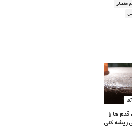
م مفصلی
وس
ژی
قدم ها را
ی ریشه کنی