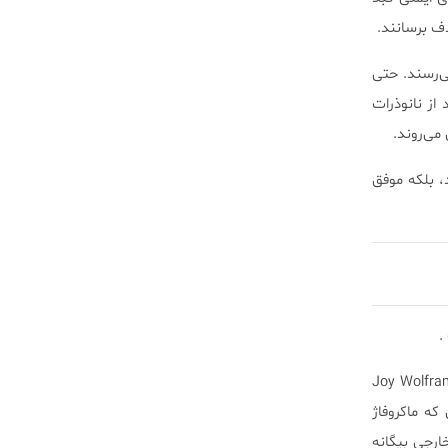
دف برسانند.
ی‌رسند. حتی
از نانوذرات
می‌روند.
، بلکه موفق
.
قیق که به سرپرستی دکتر Mauro Ferrari، مدیر موسسه تحقیقاتی هوستون متودیست و دکتر Joy Wolfram
که ماکروفاژ
ارجی بیگانه