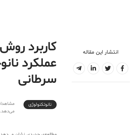
کاربرد روش د
انتشار این مقاله
عملکرد نانو
سرطانی
2017-11-10T18:30:08+03:30
مشاهدات 
نانوتکنولوژی
می‌دهد.