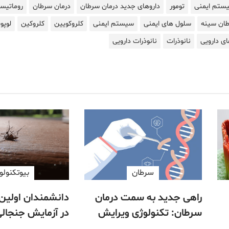
ستم ایمنی
تومور
داروهای جدید درمان سرطان
درمان سرطان
روماتیس
ان سینه
سلول های ایمنی
سیستم ایمنی
کلروکویین
کلروکین
لوپ
ای دارویی
نانوذرات
نانوذرات دارویی
سرطان
بیوتکنولو
راهی جدید به سمت درمان
دانشمندان اولین 
سرطان: تکنولوژی ویرایش
در آزمایش جنجال
ژنی مالتیپلکس همزمان
پشه ها برداشتند