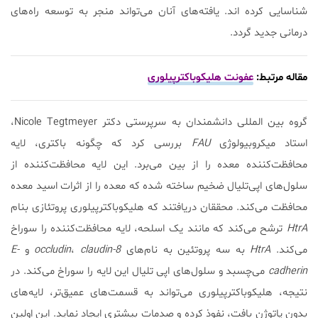
شناسایی کرده اند. یافته‌های آنان می‌تواند منجر به توسعه راه‌های
درمانی جدید گردد.
مقاله مرتبط:
عفونت هلیکوباکترپیلوری
گروه بین المللی دانشمندان به سرپرستی دکتر Nicole Tegtmeyer،
استاد میکروبیولوژی
FAU
بررسی کرد که چگونه باکتری، لایه
محافظت‌کننده معده را از بین می‌برد. این لایه محافظت‌کننده از
سلول‌های اپی‌تلیال ضخیم ساخته شده که معده را از اثرات اسید معده
محافظت می‌کند. محققان دریافتند که هلیکوباکترپیلوری پروتئازی بنام
HtrA
ترشح می‌کند که مانند یک اسلحه، لایه محافظت‌کننده را سوراخ
می‌کند.
HtrA
به سه پروتئین به نام‌های
claudin-8
،
occludin
و
E-
cadherin
می‌چسبد و سلول‌های اپی تلیال این لایه را سوراخ می‌کند. در
نتیجه، هلیکوباکترپیلوری می‌تواند به قسمت‌های عمیق‌تر، لایه‌های
بدون پاتوژن بافت، نفوذ کرده و صدمات بیشتری ایجاد نماید. این اولین