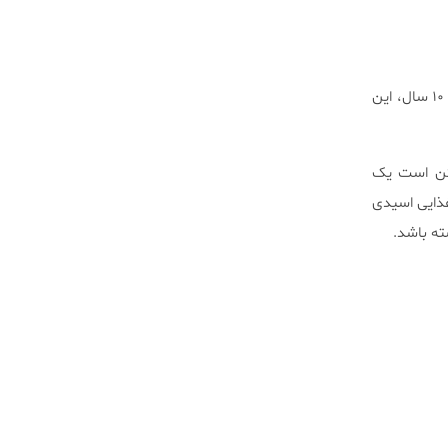
به گفته محققان دانشکده دندانپزشکی Bauru در برزیل، با وجود عدم محبوبیت این نوع کلم در کودکان زیر ۱۰ سال، این
مکن است یک
ذایی اسیدی
ته باشد.