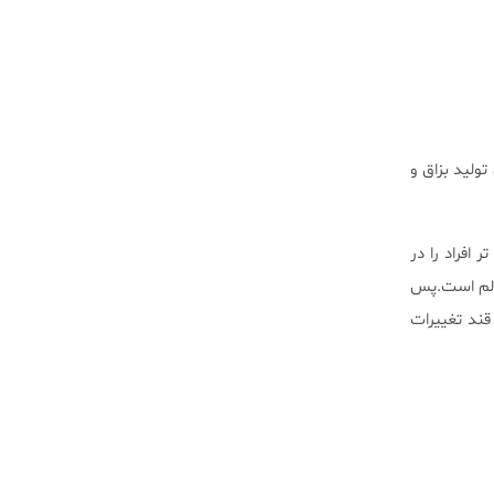
ث افزایش تولید بزاق و
ین باورند که تغییرات سطح pHدر اینجا موثر است. سطوح pH پایین تر افراد را در
اتر pH نشان دهنده دندان سالم است.پس
شیر و ماست بدون قند تغییرات