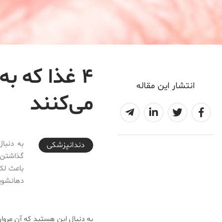
۴ غذا که ب
انتشار این مقاله
می‌کنند
2018-02-17T12:30:05+03:30
به دنبال
دندانپزشکی
گذاشتن ق
باعث لکه
دهانشویه
به دنبال این هستید که آن مروا