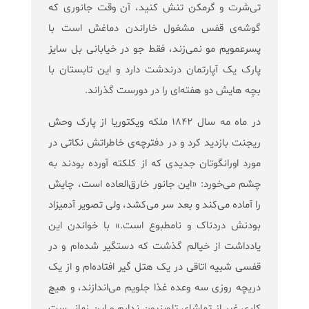
تی‌شرت و گرمكن تنش کنید، آن وقت جانوری که
گوشه‌ی قفس مشغول خاراندن دماغش است با
پسرعمویم مو نمی‌زند، فقط جو در خیابانی بل سایز
پارک یک آپارتمان درندشت دارد و این تابستان با
بچه هایش دو هفته‌ای را در دورست گذراند.
در ماه مه سال ۱۸۴۲ ملکه ویکتوریا از پارک وحش
ریجنت بازدید کرد و در دفترچه‌ی خاطراتش نکاتی در
مورد اورانگوتان جدیدی که از کلکته آورده بودند به
چشم می‌خورد: «این جانور خارق‌العاده است، چایش
را آماده می‌کند و بعد سر می‌کشد، ولی تصویر آدمیزاد
بودنش دردناک و نامطبوع است.» با خواندن این
یادداشت از خیالم گذشت که دستگیر شده‌ام و در
قفسی شبیه اتاقی در یک هتل گیر افتاده‌ام و از یک
دریچه روزی سه وعده غذا جلویم می‌اندازند، و هیچ
کاری غیر از تماشای تلویزیون ندارم و این زمانی‌ست