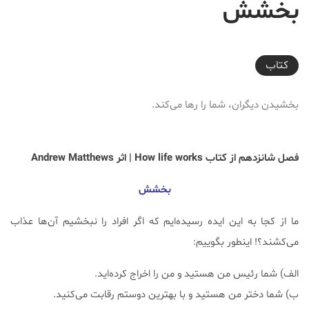
بخشش
2018-05-11T15:44:47+04:30
کتاب
بخشیدن دیگران، شما را رها می‌کند.
فصل شانزدهم از کتاب How life works | اثر Andrew Matthews
بخشش
ما از کجا به این ایده رسیده‌ایم که اگر افراد را نبخشیم آن‌ها عذاب
می‌کشند؟! اینطور بگوییم:
الف) شما رئیس من هستید و من را اخراج کرده‌اید.
ب) شما دختر من هستید و با بهترین دوستم رقابت می‌کنید.