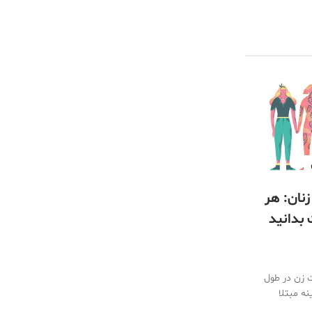
نان: هر
 بدانید
 زن در طول
ه مبتلا