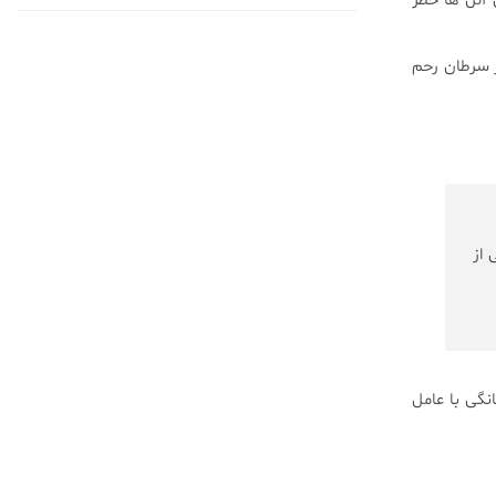
این آلل ها خطر
از سرطان رحم
می از
طه تنگانگی با عامل