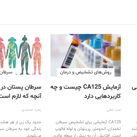
روش‌های تشخیص و درمان
سرطان
ی
آزمایش CA125 چیست و چه
سرطان پستان در ز
کاربردهایی دارد
آنچه که لازم است
صبا حقی
زهره محمدی
CA125 آزمایشی برای تشخیص سرطان
حدود یک زن از هر هشت
نند
تخمدان، اندومتر، پریتوئن و لوله فالوپ
زندگی خود به سرطان سین
ند…
است. افزایش آن به بیش از سطح عاادی
می‌شوند.