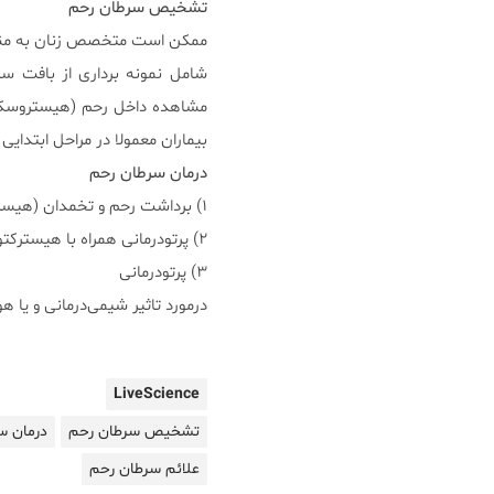
تشخیص سرطان رحم
ممکن است متخصص زنان به منظ
شامل نمونه برداری از بافت س
مشاهده داخل رحم (هیستروسکوپ
بیماران معمولا در مراحل ابتدایی 
درمان سرطان رحم
۱) برداشت رحم و تخمدان (هیسترکتومی) در ۹۰٪ موارد
۲) پرتودرمانی همراه با هیسترکتومی
۳) پرتودرمانی
درمورد تاثیر شیمی‌درمانی و یا
LiveScience
تشخیص سرطان رحم
درمان س
علائم سرطان رحم