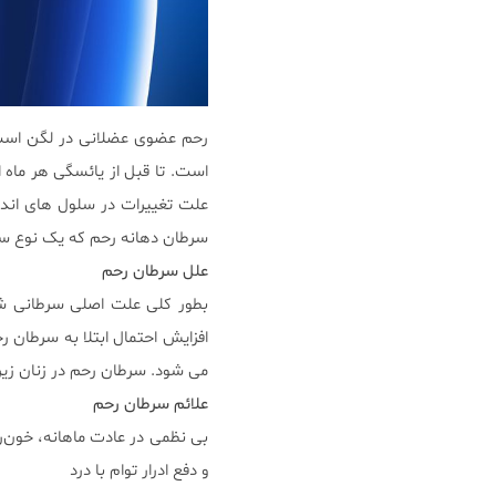
رحم عضوی عضلانی در لگن است ک
است. تا قبل از یائسگی هر ماه
علت تغییرات در سلول های اندو
سرطان دهانه رحم که یک نوع سر
علل سرطان رحم
بطور کلی علت اصلی سرطانی ش
افزایش احتمال ابتلا به سرطان 
می شود. سرطان رحم در زنان زیر ۳۰ سال به ندرت بروز می کند و به مراتب در زنان بالای ۶۰ سال شایع تر 
علائم سرطان رحم
بی نظمی در عادت ماهانه، خون‌ری
و دفع ادرار توام با درد