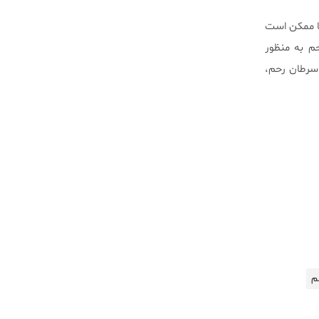
ا ممکن است
م به منظور
سرطان رحم،
م