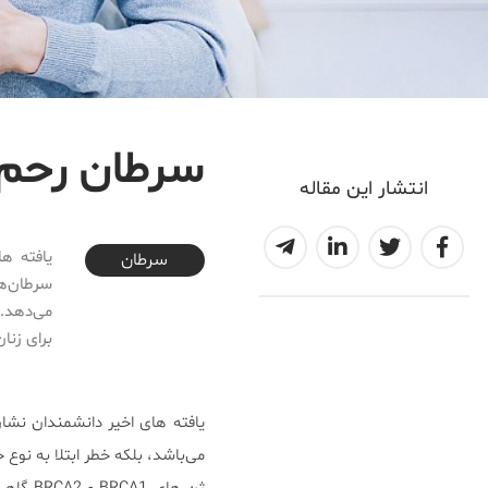
سرطان رحم و
انتشار این مقاله
2017-01-17T23:31:45+03:30
سرطان
سرطان‌ها
برای زنان
می‌باشد، بلکه خطر ابتلا به نوع 