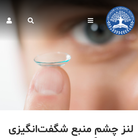
لنز چشم منبع شگفت‌انگیزی