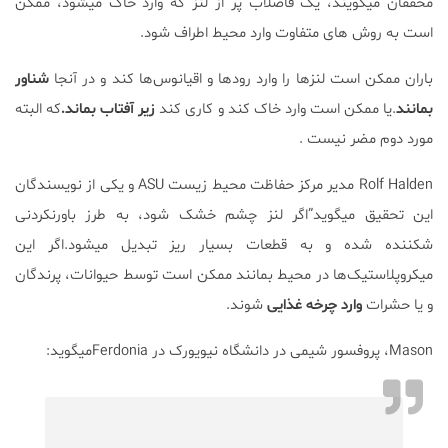
محققان میگویند، یک فاضلاب پر از لنز که وارد خاک میشود، ممکن
است به روش های متفاوت وارد محیط اطراف شود.
باران ممکن است لنزها را وارد رودها و اقیانوس‌ها کند و در آنجا
شناور
بمانند
.یا ممکن است وارد خاک کند و کاری کند
زیر آفتاب بماند.
که البته
مورد دوم مضر نیست .
Rolf Halden مدیر مرکز حفاظت محیط زیست ASU و یکی از نویسندگان
این تحقیق میگوید”اگر لنز چشم خشک شود، به طرز باورنکردنی
شکننده شده و به قطعات بسیار ریز تبدیل میشود.اگر این
میکروپلاستیک‌ها در محیط بمانند ممکن است توسط حیوانات، پرندگان
و یا حشرات
وارد چرخه غذایی
شوند.
Mason، پروفسور شیمی در دانشگاه نیویورک در Ferdoniaمیگوید: