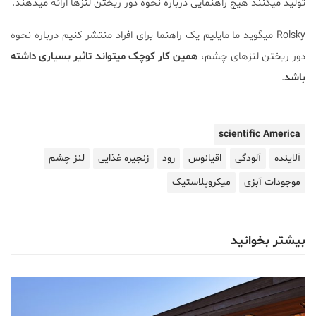
تولید میکنند هیچ راهنمایی درباره نحوه دور ریختن لنزها ارائه میدهند.
Rolsky میگوید ما مایلیم یک راهنما برای افراد منتشر کنیم درباره نحوه
دور ریختن لنزهای چشم،
همین کار کوچک میتواند تاثیر بسیاری داشته
باشد
.
scientific America
آلاینده
آلودگی
اقیانوس
رود
زنجیره غذایی
لنز چشم
موجودات آبزی
میکروپلاستیک
بیشتر بخوانید