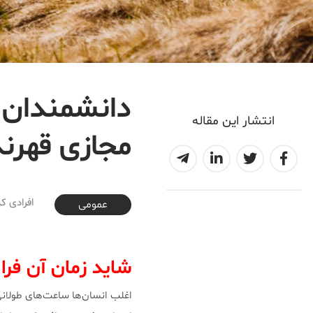
دانشمندان ا
انتشار این مقاله
مجازی قهرند
2018-09-25T19:05:42+03:30
افرادی ک
عمومی
شاید زمان آن فرا 
اغلب انسان‌ها ساعت‌های طولانی