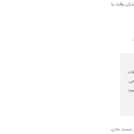
ذران وقت با
:
طات
عی.
ورد
از دست دادن