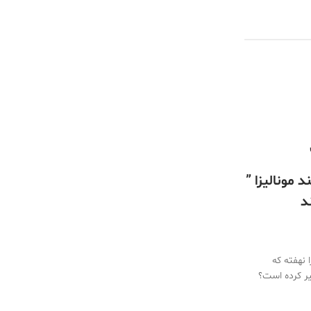
 مونالیزا ”
د
ا نهفته که
یر کرده است؟