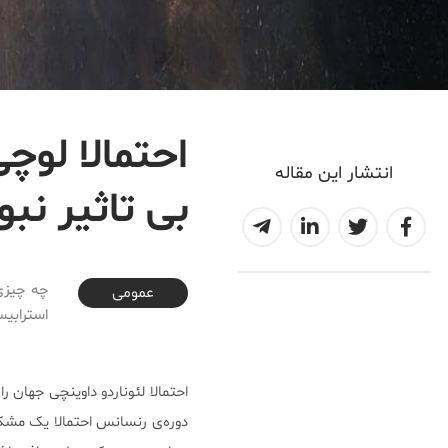
احتمالا لو
انتشار این مقاله
بی تاثیر نب
2018-10-23T03:01:36+03:30
چه چیزی 
عمومی
استرابی
احتمالا لئوناردو داوینچی جهان
دوره‌ی رنسانس احتمالا یک مش