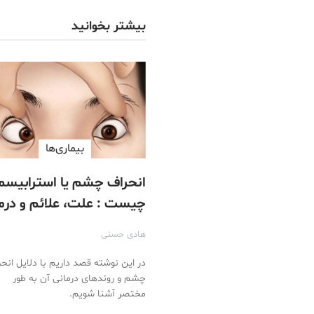
بیشتر بخوانید
بیماری‌ها
انحراف چشم یا استرابیسم
چیست : علت، علائم و درم
انحراف چشم
هادی حسنی
در این نوشته قصد داریم با دلایل انح
چشم و روندهای درمانی آن به طور
مختصر آشنا شویم.