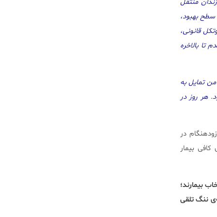
ندان منتقل
 سطح بهبود،
وتکل قانونی،
 تا بالاخره
من تمایل به
. هر روز در
زودهنگام در
 کافی بیمار
خاب بیمارند؛
‌ی ننگ تلقی