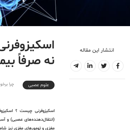
اسکیزوفرنی 
انتشار این مقاله
نه صرفاً بیم
2019-02-05T23:00:52+03:30
چرا برخو
علوم عصبی
اسکیزوفرنی چیست ؟ اسکیزوفر
(انتقال‌دهنده‌های عصبی) و آس
مغزی و تومورهای مغزی نیز شامل