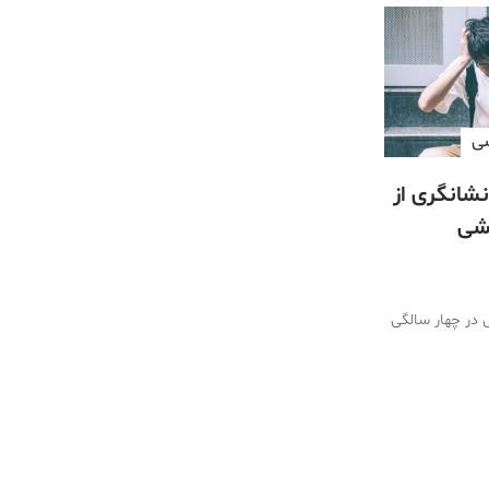
سی
 نشانگری از
یشی
ی در چهار سالگی