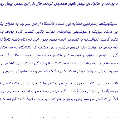
دند، با خانواده‌ی بیمار اظهار همدردی کردند. حال اگر این بیمار، بیمار روانی
ن حمله‌ی سایکوتیکم، رفتارهایی مشابه این استاد دانشگاه از من سر زد. به عنوان 
۱۹۹۹ در کلاس‌هایی مانند فیزیک و بیوشیمی پیشرفته، نمرات بالایی کسب کرده بودم. 
ختیار گرفت، نتوانستم به تحصیل ادامه دهم. بدون این که آگاه باشم کاملاً نا
اه بودم. در نهایت حتی توهم می‌زدم و باور داشتم که دانشگاه به من افتخار
دگی می‌کردم: محقق، ویالونیست و افتخار دانشجویان. درست مانند آن اس
نمی‌توانستم بفهمم و قبول کنم که همه چیز عوض شده است. به مدت ۳ سال، زندگی بس
تشویی‌ها پنهان می‌شدم و در ارتباط با بهداشت شخصی، به حمام‌های عمومی م
نی، در عین کثیف بدون، همچنان بیشتر وقت خود را در کتابخانه و لا
س لس‌آنجلس مرا در دانشگاه دستگیر کرده و به زندان انداختند. اما جرم من چ
قبلاً از دانشجویان ممتازش بودم. چنان که می‌بینید، دقیقاً مانند آن استاد د