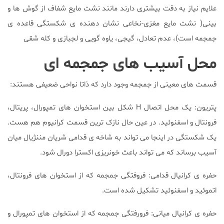
علایم نیاز به دقت بیشتری دارند مانند نشت مایع شفاف از گوش ها و
بینی( نشت مایع مغزی-نخاعی نشان دهنده ی شکستگی قاعده ی
جمجمه است)، عدم تعادل‌، گیجی‌‌، یاوه گویی و لجبازی و کله شقی
محل آسیب های جمجمه ای
قسمت های معینی از جمجمه وجود دارد که ذاتا نواحی ضعیفی هستند:
پتریون: یک محل اتصال H شکل بین استخوان های تمپورال‌، پریتال‌،
فرونتال و اسفنوئید. در عین حال نازک ترین قسمت کرانیوم هم هست.
یک شکستگی در اینجا می تواند به شاخه ی قدامی شریان مننژیال میان
آسیب برساند که می تواند باعث خونریزی اکسترا دورال شود.
حفره ی کرانیال قدامی: فروفتگی جمجمه که از استخوان های فرونتال‌،
اتموئید و اسفنوئید تشکیل شده است.
حفره ی کرانیال میانی: فرورفتگی جمجمه که از استخوان های تمپورال و