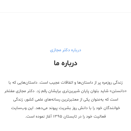
Medical Mask
Male Enhancement Formula Reviews
long term side effects Strengthen Penis
walgreens caffeine pills Testosterone Booster
درباره دکتر مجازی
درباره ما
زندگی روزمره پر از داستان‌ها و اتفاقات عجیب است. داستان‌هایی که با
«دانستن» شاید بتوان پایان شیرین‌تری برایشان رقم زد. دکتر مجازی مفتخر
است که به‌عنوان یکی از معتبر‌ترین رسانه‌های علمی کشور، زندگی
خوانندگان خود را با دانش روز بشریت پیوند می‌دهد. این وب‌سایت
فعالیت خود را در تابستان ۱۳۹۵ آغاز نموده است.