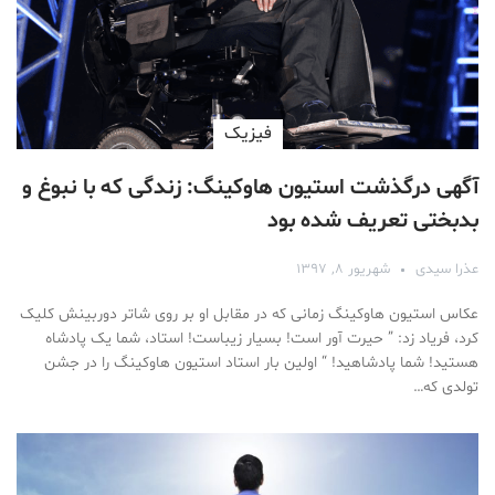
فیزیک
آگهی درگذشت استیون هاوکینگ: زندگی‌ که با نبوغ و
بدبختی تعریف شده بود
عذرا سیدی
شهریور ۸, ۱۳۹۷
عکاس استیون هاوکینگ زمانی که در مقابل او بر روی شاتر دوربینش کلیک
کرد، فریاد زد: ” حیرت آور است! بسیار زیباست! استاد، شما یک پادشاه
هستید! شما پادشاهید! “ اولین بار استاد استیون هاوکینگ را در جشن
تولدی که…