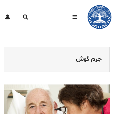
کتر مجازی - جرم گوش
جرم گوش