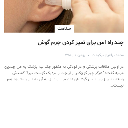
سلامت
چند راه امن برای تمیز کردن جرم گوش
محمدابراهیم نیکبخت
بهمن ۱۰, ۱۳۹۵
در اولین ملاقات پزشکی‌ام در کودکی به منظور چک‌آپ؛ پزشک به من چندین
مرتبه گفت: “هرگز چیز کوچکنر از آرنجت را نزدیک گوشت نبر!” گفتنش
راحته که چیزی را داخل گوشمان نکنیم ولی عمل به آن به این راحتی‌ها هم
نیست.…
Medical Mask
Male Enhancement Formula Reviews
long term side effects Strengthen Penis
walgreens caffeine pills Testosterone Booster