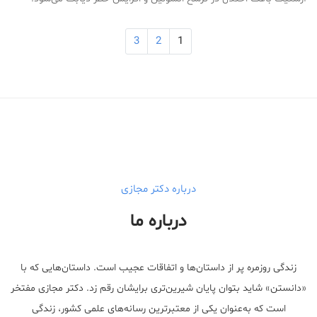
3
2
1
Medical Mask
Male Enhancement Formula Reviews
long term side effects Strengthen Penis
walgreens caffeine pills Testosterone Booster
درباره دکتر مجازی
درباره ما
زندگی روزمره پر از داستان‌ها و اتفاقات عجیب است. داستان‌هایی که با
«دانستن» شاید بتوان پایان شیرین‌تری برایشان رقم زد. دکتر مجازی مفتخر
است که به‌عنوان یکی از معتبر‌ترین رسانه‌های علمی کشور، زندگی