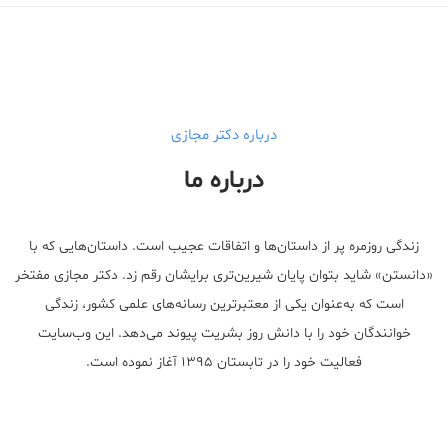
Male Enhancement Formula Reviews
long term side effects Strengthen Penis
walgreens caffeine pills Testosterone Booster
درباره دکتر مجازی
درباره ما
زندگی روزمره پر از داستان‌ها و اتفاقات عجیب است. داستان‌هایی که با
«دانستن» شاید بتوان پایان شیرین‌تری برایشان رقم زد. دکتر مجازی مفتخر
است که به‌عنوان یکی از معتبر‌ترین رسانه‌های علمی کشور، زندگی
خوانندگان خود را با دانش روز بشریت پیوند می‌دهد. این وب‌سایت
فعالیت خود را در تابستان ۱۳۹۵ آغاز نموده است.